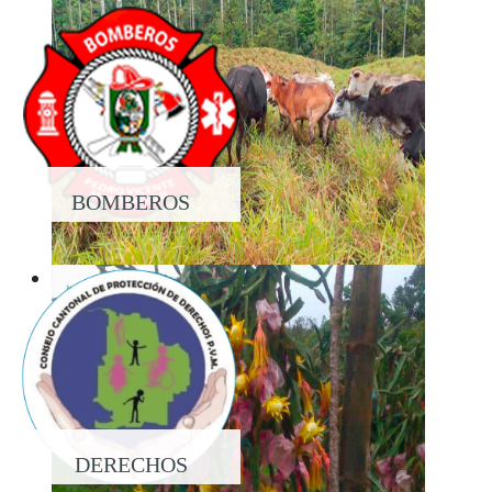
BOMBEROS
DERECHOS