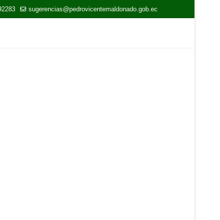
92283
sugerencias@pedrovicentemaldonado.gob.ec