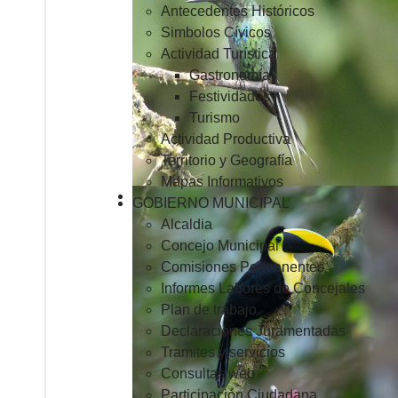
Antecedentes Históricos
Simbolos Cívicos
Actividad Turística
Gastronomía
Festividades
Turismo
Actividad Productiva
Territorio y Geografía
Mapas Informativos
GOBIERNO MUNICIPAL
Alcaldia
Concejo Municipal
Comisiones Permanentes
Informes Labores de Concejales
Plan de trabajo
Declaraciones Juramentadas
Tramites y servicios
Consultas web
Participación Ciudadana