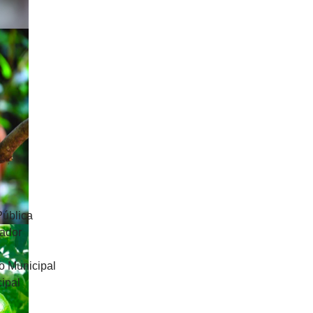
Pública
uador
o Municipal
ipal