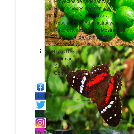
Proyectos de Ordenanzas
Resoluciones Legislativas
Resoluciones Ejecutivas
Resoluciones Administrativas
Resoluciones Bienes Mostrencos
Plan Anual de Contratación
Acuerdos
CONTACTOS
Información
Sugerencias
Correos
Facebook
Twitter
Instagram