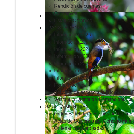
Rendición de cuentas
Convenios
Estatuto Orgánico
TRANSPARENCIA
Informacion 2026
Informacion 2025
Informacion 2024
Información 2023
Información 2022
Información 2021
Información 2020
Portal Nacional
Solicitud de acceso a la Información 
Ventanilla Digital de Trámites del Ec
GACETA MUNICIPAL
Ordenes del día Sesiones del Concej
Actas de Sesiones del Concejo Munic
Ordenanzas Aprobadas