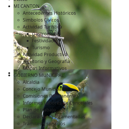
MI CANTON
Antecedentes Históricos
Simbolos Cívicos
c
Actividad Turística
Gastronomía
Festividades
Turismo
Actividad Productiva
Territorio y Geografía
Mapas Informativos
GOBIERNO MUNICIPAL
Alcaldia
Concejo Municipal
Comisiones Permanentes
Informes Labores de Concejales
Plan de trabajo
Declaraciones Juramentadas
Tramites y servicios