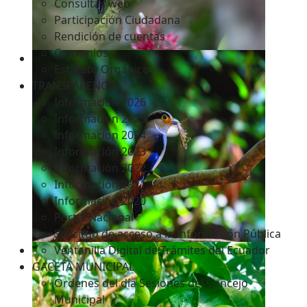
Consultas web
Participación Ciudadana
Rendición de cuentas
Convenios
Estatuto Orgánico
TRANSPARENCIA
Informacion 2026
Informacion 2025
Informacion 2024
Información 2023
Información 2022
Información 2021
Información 2020
Portal Nacional
Solicitud de acceso a la Información Pública
Ventanilla Digital de Trámites del Ecuador
GACETA MUNICIPAL
Ordenes del día Sesiones del Concejo
Municipal