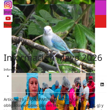
Instagram
Youtube
Información Mayo 2026
Informacion2026
26 Junio 2026
Visto: 105
Artículo 19.- TRANSPARENCIA ACTIVA. Los sujetos
obligados establecidos en los literales a), b), d), f), g) y