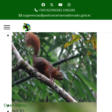
+593 022392282 2392283
sugerencias@pedrovicentemaldonado.gob.ec
Open menu
INICIO