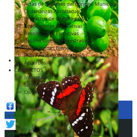
Actas de Sesiones del Concejo Municipal
Ordenanzas Aprobadas
Proyectos de Ordenanzas
Resoluciones Legislativas
Resoluciones Ejecutivas
Resoluciones Administrativas
Resoluciones Bienes Mostrencos
Plan Anual de Contratación
Acuerdos
CONTACTOS
Información
Sugerencias
Correos
Facebook
Twitter