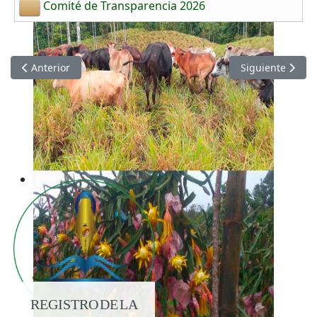
Comité de Transparencia 2026
Artículo anterior: Información Junio 2026
Artículo siguien
Anterior
Siguiente
REGISTRO DE LA