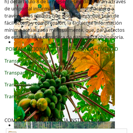
h) del artículo 8 de la presente Ley, difundirán a través
de un portal informático web de información o a
través de los medios que dispongan, y que sean de
fácil acceso y comprensión, la siguiente información
mínima actualizada mensualmente, que, para efectos
de esta Ley, se la considera de naturaleza obligatoria.
PORTAL NACIONAL DE TRANSPARENCIA - ENTIDAD
Transparencia Activa
Transparencia Focalizada
Transparencia Colaborativa
Transparencia Pasiva
COMITE DE TRANSPARENCIA INSTITUCIONAL