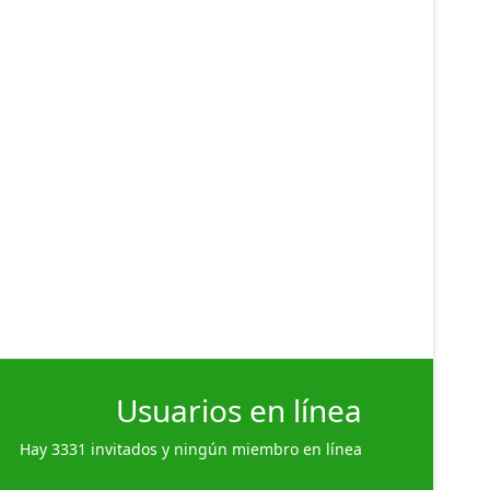
Usuarios en línea
Hay 3331 invitados y ningún miembro en línea