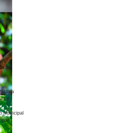
Pública
uador
o Municipal
ipal