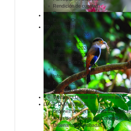
Rendición de cuentas
Convenios
Estatuto Orgánico
TRANSPARENCIA
Informacion 2026
Informacion 2025
Informacion 2024
Información 2023
Información 2022
Información 2021
Información 2020
Portal Nacional
Solicitud de acceso a la Información 
Ventanilla Digital de Trámites del Ec
GACETA MUNICIPAL
Ordenes del día Sesiones del Concej
Actas de Sesiones del Concejo Munic
Ordenanzas Aprobadas