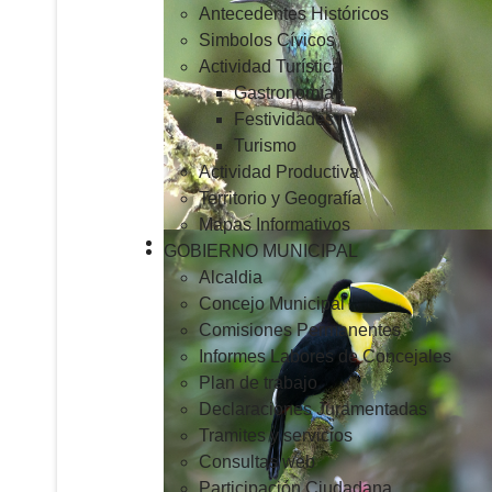
Antecedentes Históricos
Simbolos Cívicos
Actividad Turística
Gastronomía
Festividades
Turismo
Actividad Productiva
Territorio y Geografía
Mapas Informativos
GOBIERNO MUNICIPAL
Alcaldia
Concejo Municipal
Comisiones Permanentes
Informes Labores de Concejales
Plan de trabajo
Declaraciones Juramentadas
Tramites y servicios
Consultas web
Participación Ciudadana