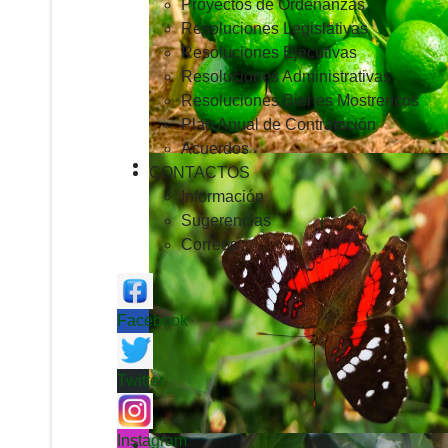
Proyectos de Ordenanzas
Resoluciones Legislativas
Resoluciones Ejecutivas
Resoluciones Administrativas
Resoluciones Bienes Mostrencos
Plan Anual de Contratación
Acuerdos
CONTACTOS
Información
Sugerencias
Correos
Facebook
Twitter
Instagram