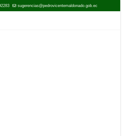
92283
sugerencias@pedrovicentemaldonado.gob.ec