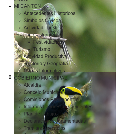
MI CANTON
Antecedentes Históricos
Simbolos Cívicos
Actividad Turística
Gastronomía
Festividades
Turismo
Actividad Productiva
Territorio y Geografía
Mapas Informativos
GOBIERNO MUNICIPAL
Alcaldia
Concejo Municipal
Comisiones Permanentes
Informes Labores de Concejales
Plan de trabajo
Declaraciones Juramentadas
Tramites y servicios