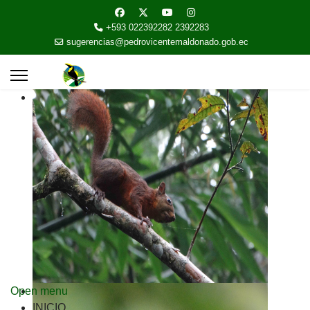
+593 022392282 2392283
sugerencias@pedrovicentemaldonado.gob.ec
Open menu
INICIO