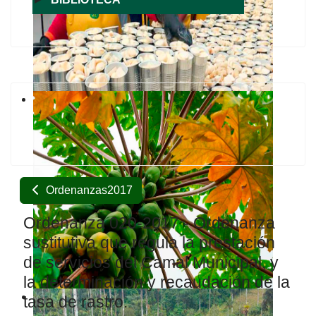
Ordenanzas2017
Ordenanza 020-2017 - Ordenanza
sustitutiva que regula la prestación
de servicios del Camal Municipal, y
la determinación y recaudación de la
tasa de rastro.