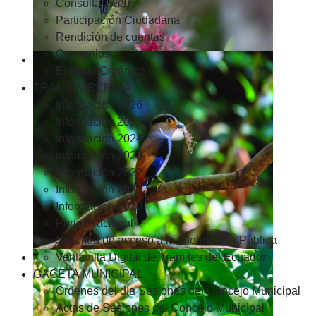
Consultas web
Participación Ciudadana
Rendición de cuentas
Convenios
Estatuto Orgánico
TRANSPARENCIA
Informacion 2026
Informacion 2025
Informacion 2024
Información 2023
Información 2022
Información 2021
Información 2020
Portal Nacional
Solicitud de acceso a la Información Pública
Ventanilla Digital de Trámites del Ecuador
GACETA MUNICIPAL
Ordenes del día Sesiones del Concejo Municipal
Actas de Sesiones del Concejo Municipal