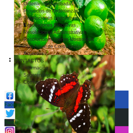
Ordenanzas Aprobadas
Proyectos de Ordenanzas
Resoluciones Legislativas
Resoluciones Ejecutivas
Resoluciones Administrativas
Resoluciones Bienes Mostrencos
Plan Anual de Contratación
Acuerdos
CONTACTOS
Información
Sugerencias
Correos
Facebook
Twitter