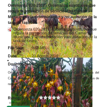
Ordenanza 020-2017 - Ordenanza sustitutiva que
regula la prestación de servicios del Camal
Municipal, y la determinación y recaudación de la
tasa de rastro.
Ordenanza 020-2017 - Ordenanza sustitutiva que
regula la prestación de servicios del Camal
Municipal, y la determinación y recaudación de la
tasa de rastro.
File Size:
9.68 MB
Date:
21 Agosto 2018
Downloads:
611 x
Ordenanza sustitutiva que regula la prestación de servicios del
Camal Municipal, y la determinación y recaudación de la tasa de
rastro.
Rating
: 0 / 0 vote
Only registered and logged in users can rate this file