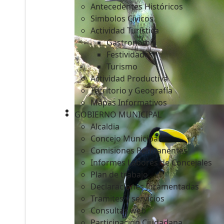
Antecedentes Históricos
Simbolos Cívicos
Actividad Turística
Gastronomía
c
Festividades
Turismo
Actividad Productiva
Territorio y Geografía
Mapas Informativos
GOBIERNO MUNICIPAL
Alcaldia
Concejo Municipal
Comisiones Permanentes
Informes Labores de Concejales
Plan de trabajo
Declaraciones Juramentadas
Tramites y servicios
Consultas web
Participación Ciudadana