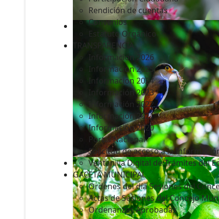
Rendición de cuentas
Convenios
Estatuto Orgánico
TRANSPARENCIA
Informacion 2026
Informacion 2025
Informacion 2024
Información 2023
Información 2022
Información 2021
Información 2020
Portal Nacional
Solicitud de acceso a la Informació
Ventanilla Digital de Trámites del 
GACETA MUNICIPAL
Ordenes del día Sesiones del Conce
Actas de Sesiones del Concejo Muni
Ordenanzas Aprobadas