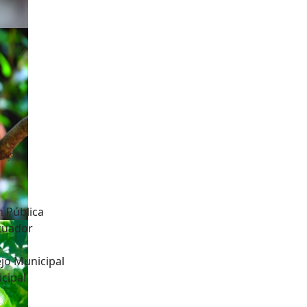
n Pública
Ecuador
jo Municipal
cipal