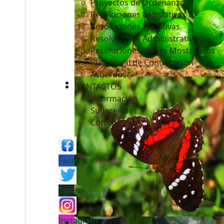
Proyectos de Ordenanzas
Resoluciones Legislativas
Resoluciones Ejecutivas
Resoluciones Administrativas
Resoluciones Bienes Mostrencos
Plan Anual de Contratación
Acuerdos
CONTACTOS
Información
Sugerencias
Correos
Facebook
Twitter
Instagram