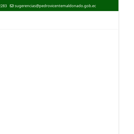
2283
sugerencias@pedrovicentemaldonado.gob.ec