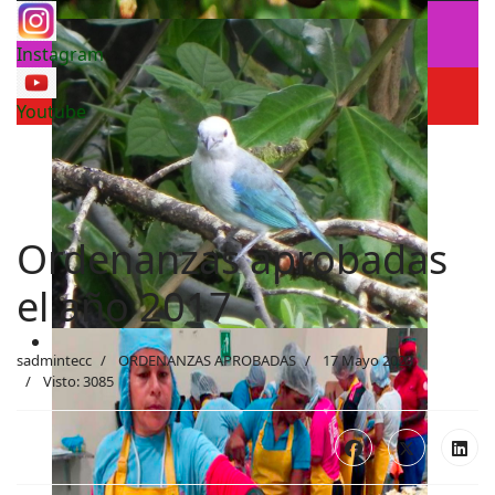
Instagram
Youtube
Ordenanzas aprobadas
el año 2017
sadmintecc
ORDENANZAS APROBADAS
17 Mayo 2023
Visto: 3085