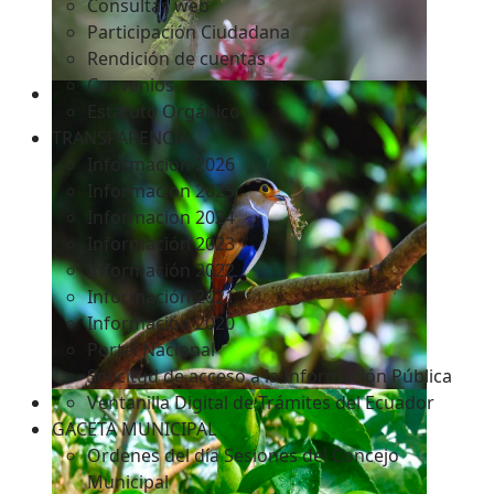
Consultas web
Participación Ciudadana
Rendición de cuentas
Convenios
Estatuto Orgánico
TRANSPARENCIA
Informacion 2026
Informacion 2025
Informacion 2024
Información 2023
Información 2022
Información 2021
Información 2020
Portal Nacional
Solicitud de acceso a la Información Pública
Ventanilla Digital de Trámites del Ecuador
GACETA MUNICIPAL
Ordenes del día Sesiones del Concejo
Municipal