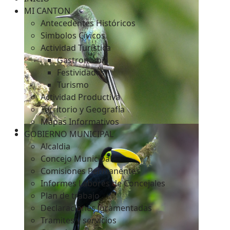
MI CANTON
Antecedentes Históricos
Simbolos Cívicos
c
Actividad Turística
Gastronomía
Festividades
Turismo
Actividad Productiva
Territorio y Geografía
Mapas Informativos
GOBIERNO MUNICIPAL
Alcaldia
Concejo Municipal
Comisiones Permanentes
Informes Labores de Concejales
Plan de trabajo
Declaraciones Juramentadas
Tramites y servicios