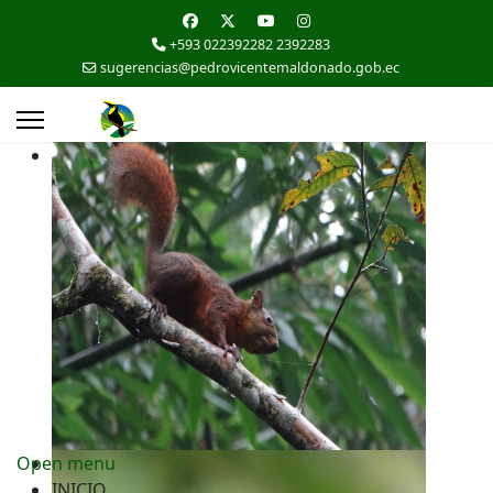
+593 022392282 2392283
sugerencias@pedrovicentemaldonado.gob.ec
Open menu
INICIO