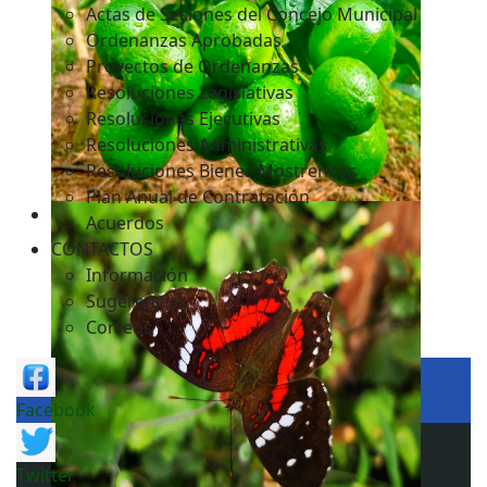
Actas de Sesiones del Concejo Municipal
Ordenanzas Aprobadas
Proyectos de Ordenanzas
Resoluciones Legislativas
Resoluciones Ejecutivas
Resoluciones Administrativas
Resoluciones Bienes Mostrencos
Plan Anual de Contratación
Acuerdos
CONTACTOS
Información
Sugerencias
Correos
Facebook
Twitter