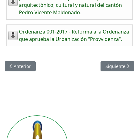
arquitectónico, cultural y natural del cantón
Pedro Vicente Maldonado.
Ordenanza 001-2017 - Reforma a la Ordenanza
que aprueba la Urbanización “Provvidenza".
Artículo anterior: Ordenanzas aprobadas el año 2018
Artículo siguie
Anterior
Siguiente