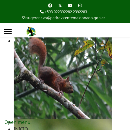
+593 022392282 2392283
sugerencias@pedrovicentemaldonado.gob.ec
Open menu
INICIO