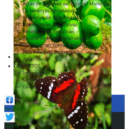
Actas de Sesiones del Concejo Municipal
Ordenanzas Aprobadas
Proyectos de Ordenanzas
Resoluciones Legislativas
Resoluciones Ejecutivas
Resoluciones Administrativas
Resoluciones Bienes Mostrencos
Plan Anual de Contratación
Acuerdos
CONTACTOS
Información
Sugerencias
Correos
Facebook
Twitter