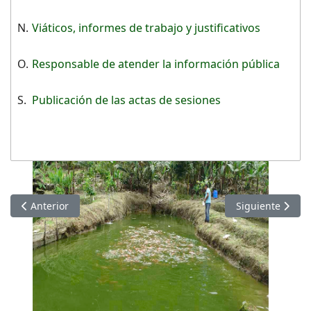
N.
Viáticos, informes de trabajo y justificativos
O.
Responsable de atender la información pública
S.
Publicación de las actas de sesiones
Artículo anterior: Información de SEPTIEMBRE 2021
Artículo siguie
Anterior
Siguiente