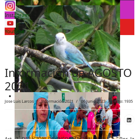
Instagram
Youtube
Información de AGOSTO
2021
Jose Luis Larcos
Información 2021
06 Junio 2023
Visto: 1935
Art. 7. DIFUCIÓN DE INFORMACIÓN PÚBLICA.- Por la