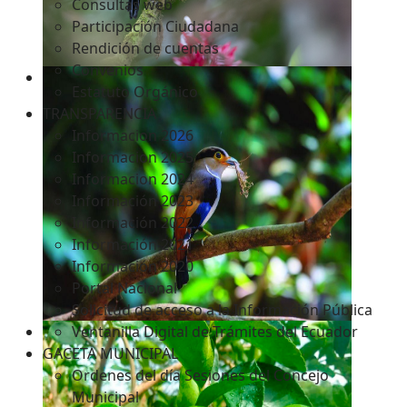
Consultas web
Participación Ciudadana
Rendición de cuentas
Convenios
Estatuto Orgánico
TRANSPARENCIA
Informacion 2026
Informacion 2025
Informacion 2024
Información 2023
Información 2022
Información 2021
Información 2020
Portal Nacional
Solicitud de acceso a la Información Pública
Ventanilla Digital de Trámites del Ecuador
GACETA MUNICIPAL
Ordenes del día Sesiones del Concejo
Municipal