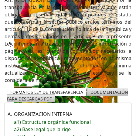
transparencia en la gestión administrativa que están
obligadas a observar todas las Instituciones del estado
que conforman el sector público en los términos del
artículo 118 de la Constitución Política de la República y
demás entes señalados en el artículo 1 de la presente
Ley, difundirán a través de un portal de información o
página web, así como de los medios necesarios a
disposición del público implementados en la misma
institución, la siguiente información mínima
actualizada, que para efectos de esta Ley, se le
considera de naturaleza obligatoria.
FORMATOS LEY DE TRANSPARENCIA
DOCUMENTACIÓN
PARA DESCARGAS PDF
A.
ORGANIZACION INTERNA
a1) Estructura orgánica funcional
a2) Base legal que la rige