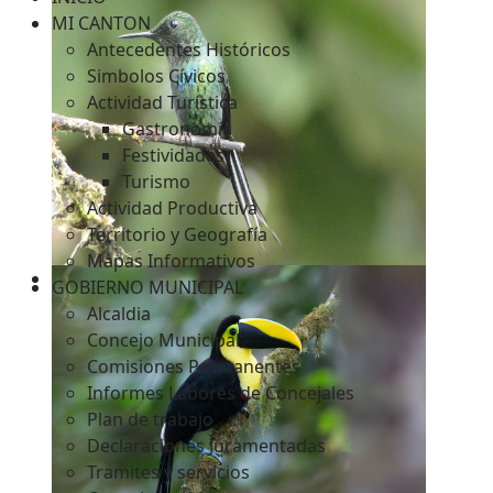
MI CANTON
Antecedentes Históricos
Simbolos Cívicos
c
Actividad Turística
Gastronomía
Festividades
Turismo
Actividad Productiva
Territorio y Geografía
Mapas Informativos
GOBIERNO MUNICIPAL
Alcaldia
Concejo Municipal
Comisiones Permanentes
Informes Labores de Concejales
Plan de trabajo
Declaraciones Juramentadas
Tramites y servicios