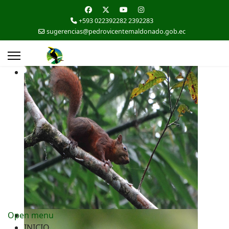
+593 022392282 2392283
sugerencias@pedrovicentemaldonado.gob.ec
Open menu
INICIO