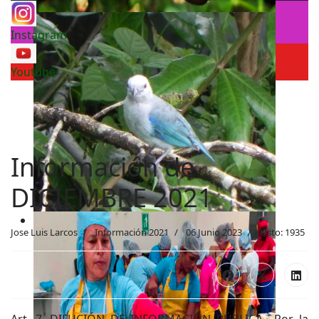
Instagram
Youtube
Información de
DICIEMBRE 2021
Jose Luis Larcos
Información 2021
06 Junio 2023
Visto: 1935
Art. 7. DIFUCIÓN DE INFORMACIÓN PÚBLICA.- Por la