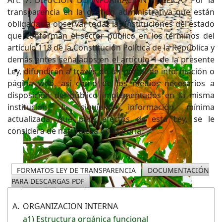
transparencia en la gestión administrativa que están
obligadas a observar todas las Instituciones del estado
que conforman el sector público en los términos del
artículo 118 de la Constitución Política de la República y
demás entes señalados en el artículo 1 de la presente
Ley, difundirán a través de un portal de información o
página web, así como de los medios necesarios a
disposición del público implementados en la misma
institución, la siguiente información mínima
actualizada, que para efectos de esta Ley, se le
considera de naturaleza obligatoria.
FORMATOS LEY DE TRANSPARENCIA
DOCUMENTACIÓN
PARA DESCARGAS PDF
A.
ORGANIZACION INTERNA
a1) Estructura orgánica funcional