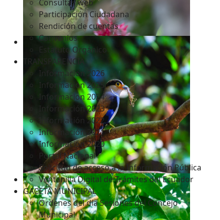
Consultas web
Participación Ciudadana
Rendición de cuentas
Convenios
Estatuto Orgánico
TRANSPARENCIA
Informacion 2026
Informacion 2025
Informacion 2024
Información 2023
Información 2022
Información 2021
Información 2020
Portal Nacional
Solicitud de acceso a la Información Pública
Ventanilla Digital de Trámites del Ecuador
GACETA MUNICIPAL
Ordenes del día Sesiones del Concejo
Municipal