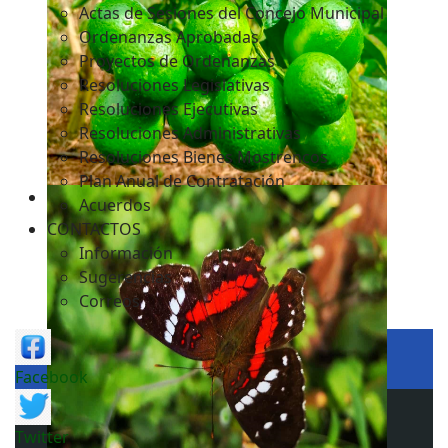
Actas de Sesiones del Concejo Municipal
Ordenanzas Aprobadas
Proyectos de Ordenanzas
Resoluciones Legislativas
Resoluciones Ejecutivas
Resoluciones Administrativas
Resoluciones Bienes Mostrencos
Plan Anual de Contratación
Acuerdos
CONTACTOS
Información
Sugerencias
Correos
Facebook
Twitter