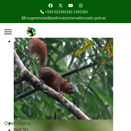
+593 022392282 2392283
sugerencias@pedrovicentemaldonado.gob.ec
Open menu
INICIO