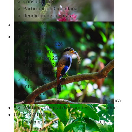
Consultas web
Participación Ciudadana
Rendición de cuentas
Convenios
Estatuto Orgánico
TRANSPARENCIA
Informacion 2026
Informacion 2025
Informacion 2024
Información 2023
Información 2022
Información 2021
Información 2020
Portal Nacional
Solicitud de acceso a la Información Pública
Ventanilla Digital de Trámites del Ecuador
GACETA MUNICIPAL
Ordenes del día Sesiones del Concejo
Municipal