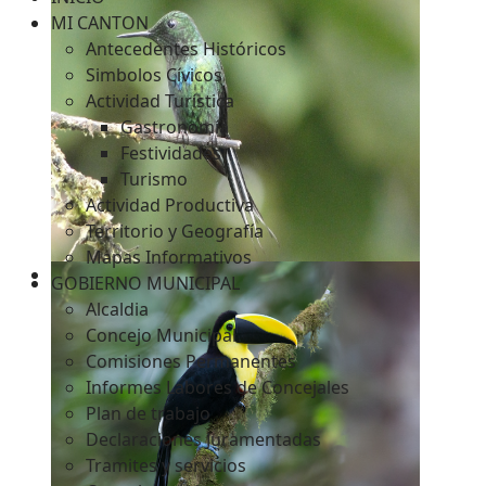
MI CANTON
Antecedentes Históricos
Simbolos Cívicos
c
Actividad Turística
Gastronomía
Festividades
Turismo
Actividad Productiva
Territorio y Geografía
Mapas Informativos
GOBIERNO MUNICIPAL
Alcaldia
Concejo Municipal
Comisiones Permanentes
Informes Labores de Concejales
Plan de trabajo
Declaraciones Juramentadas
Tramites y servicios