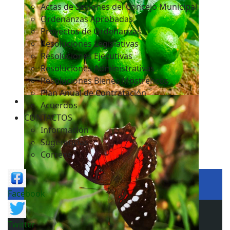
Actas de Sesiones del Concejo Municipal
Ordenanzas Aprobadas
Proyectos de Ordenanzas
Resoluciones Legislativas
Resoluciones Ejecutivas
Resoluciones Administrativas
Resoluciones Bienes Mostrencos
Plan Anual de Contratación
Acuerdos
CONTACTOS
Información
Sugerencias
Correos
Facebook
Twitter