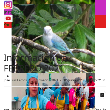
Instagram
Youtube
Información de
FEBRERO 2021
Jose Luis Larcos
Información 2021
06 Junio 2023
Visto: 2180
Art. 7. DIFUCIÓN DE INFORMACIÓN PÚBLICA.- Por la