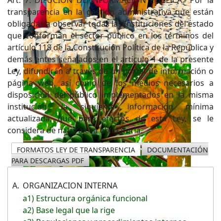
transparencia en la gestión administrativa que están
obligadas a observar todas las Instituciones del estado
que conforman el sector público en los términos del
artículo 118 de la Constitución Política de la República y
demás entes señalados en el artículo 1 de la presente
Ley, difundirán a través de un portal de información o
página web, así como de los medios necesarios a
disposición del público implementados en la misma
institución, la siguiente información mínima
actualizada, que para efectos de esta Ley, se le
considera de naturaleza obligatoria.
FORMATOS LEY DE TRANSPARENCIA
DOCUMENTACIÓN
PARA DESCARGAS PDF
A.
ORGANIZACION INTERNA
a1) Estructura orgánica funcional
a2) Base legal que la rige