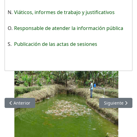
N.
Viáticos, informes de trabajo y justificativos
O.
Responsable de atender la información pública
S.
Publicación de las actas de sesiones
Artículo anterior: Información de MARZO 2021
Artículo siguie
Anterior
Siguiente