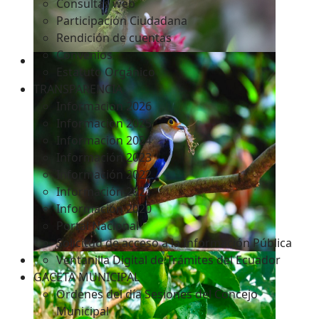
Consultas web
Participación Ciudadana
Rendición de cuentas
Convenios
Estatuto Orgánico
TRANSPARENCIA
Informacion 2026
Informacion 2025
Informacion 2024
Información 2023
Información 2022
Información 2021
Información 2020
Portal Nacional
Solicitud de acceso a la Información Pública
Ventanilla Digital de Trámites del Ecuador
GACETA MUNICIPAL
Ordenes del día Sesiones del Concejo
Municipal