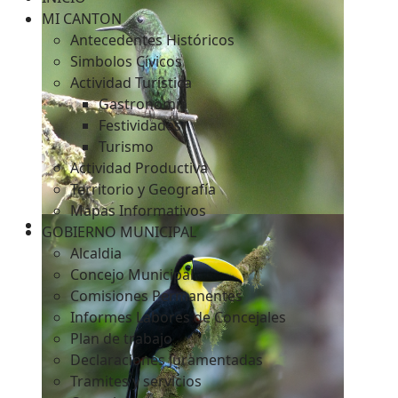
MI CANTON
Antecedentes Históricos
Simbolos Cívicos
c
Actividad Turística
Gastronomía
Festividades
Turismo
Actividad Productiva
Territorio y Geografía
Mapas Informativos
GOBIERNO MUNICIPAL
Alcaldia
Concejo Municipal
Comisiones Permanentes
Informes Labores de Concejales
Plan de trabajo
Declaraciones Juramentadas
Tramites y servicios