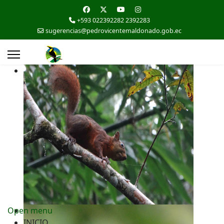
+593 022392282 2392283
sugerencias@pedrovicentemaldonado.gob.ec
Open menu
INICIO