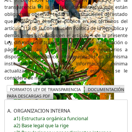
transparencia en la gestión administrativa que están
obligadas a observar todas las Instituciones del estado
que conforman el sector público en los términos del
artículo 118 de la Constitución Política de la República y
demás entes señalados en el artículo 1 de la presente
Ley, difundirán a través de un portal de información o
página web, así como de los medios necesarios a
disposición del público implementados en la misma
institución, la siguiente información mínima
actualizada, que para efectos de esta Ley, se le
considera de naturaleza obligatoria.
FORMATOS LEY DE TRANSPARENCIA
DOCUMENTACIÓN
PARA DESCARGAS PDF
A.
ORGANIZACION INTERNA
a1) Estructura orgánica funcional
a2) Base legal que la rige