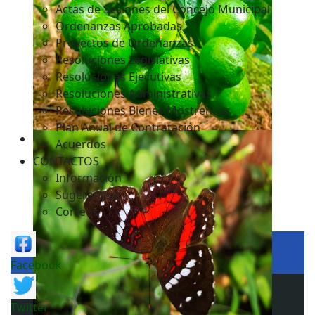
Actas de Sesiones del Concejo Municipal
Ordenanzas Aprobadas
Proyectos de Ordenanzas
Resoluciones Legislativas
Resoluciones Ejecutivas
Resoluciones Administrativas
Resoluciones Bienes Mostrencos
Plan Anual de Contratación
Acuerdos
CONTACTOS
Información
Sugerencias
Correos
Facebook
Twitter