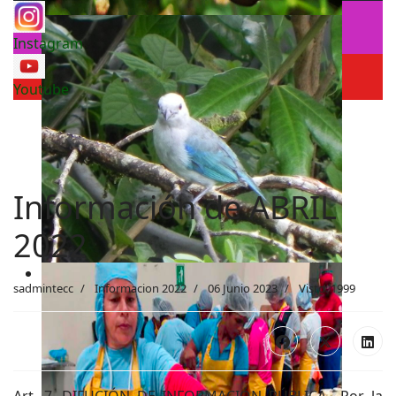
Instagram
Youtube
Información de ABRIL
2022
sadmintecc
Informacion 2022
06 Junio 2023
Visto: 1999
Art. 7. DIFUCIÓN DE INFORMACIÓN PÚBLICA.- Por la