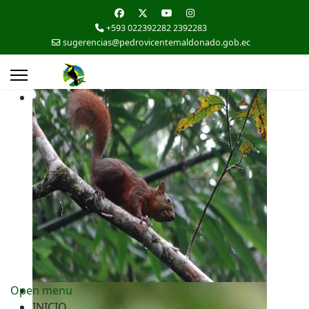
+593 022392282 2392283
sugerencias@pedrovicentemaldonado.gob.ec
Open menu
INICIO