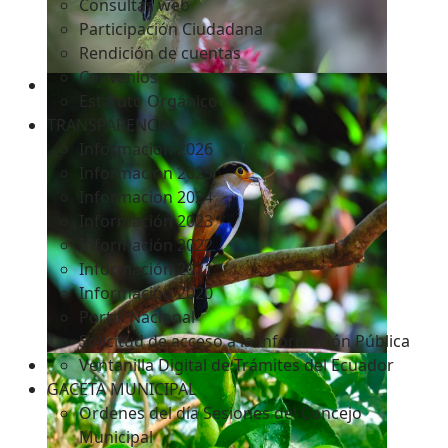
Consultas web
Participación Ciudadana
Rendición de cuentas
Convenios
Estatuto Orgánico
TRANSPARENCIA
Informacion 2026
Informacion 2025
Informacion 2024
Información 2023
Información 2022
Información 2021
Información 2020
Portal Nacional
Solicitud de acceso a la Información Pública
Ventanilla Digital de Trámites del Ecuador
GACETA MUNICIPAL
Ordenes del día Sesiones del Concejo
Municipal