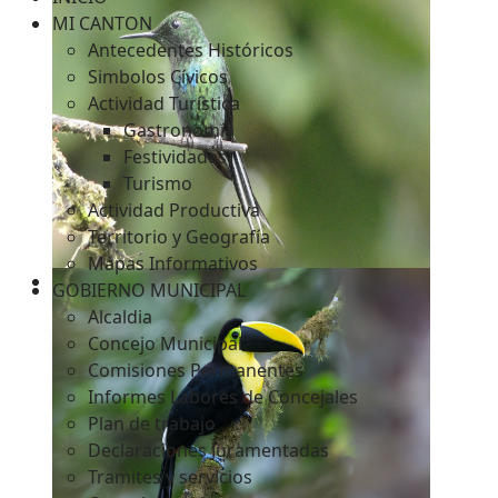
MI CANTON
Antecedentes Históricos
Simbolos Cívicos
c
Actividad Turística
Gastronomía
Festividades
Turismo
Actividad Productiva
Territorio y Geografía
Mapas Informativos
GOBIERNO MUNICIPAL
Alcaldia
Concejo Municipal
Comisiones Permanentes
Informes Labores de Concejales
Plan de trabajo
Declaraciones Juramentadas
Tramites y servicios