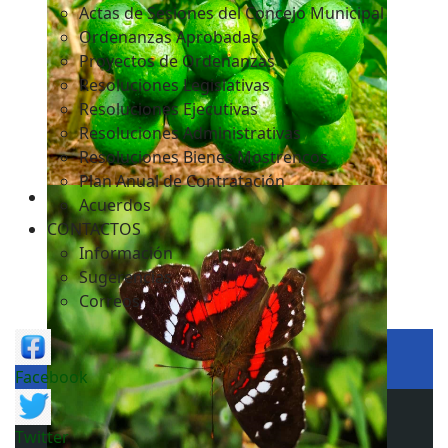
Actas de Sesiones del Concejo Municipal
Ordenanzas Aprobadas
Proyectos de Ordenanzas
Resoluciones Legislativas
Resoluciones Ejecutivas
Resoluciones Administrativas
Resoluciones Bienes Mostrencos
Plan Anual de Contratación
Acuerdos
CONTACTOS
Información
Sugerencias
Correos
Facebook
Twitter