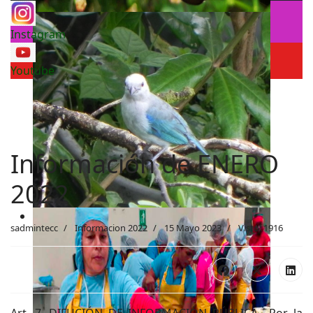
Instagram
Youtube
Información de ENERO
2022
sadmintecc
Informacion 2022
15 Mayo 2023
Visto: 1916
Art. 7. DIFUCIÓN DE INFORMACIÓN PÚBLICA.- Por la