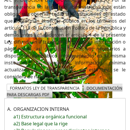
transparencia en la gestión administrativa que están
obligadas a observar todas las Instituciones del estado
que conforman el sector público en los términos del
artículo 118 de la Constitución Política de la República y
demás entes señalados en el artículo 1 de la presente
Ley, difundirán a través de un portal de información o
página web, así como de los medios necesarios a
disposición del público implementados en la misma
institución, la siguiente información mínima
actualizada, que para efectos de esta Ley, se le
considera de naturaleza obligatoria.
FORMATOS LEY DE TRANSPARENCIA
DOCUMENTACIÓN
PARA DESCARGAS PDF
A.
ORGANIZACION INTERNA
a1) Estructura orgánica funcional
a2) Base legal que la rige