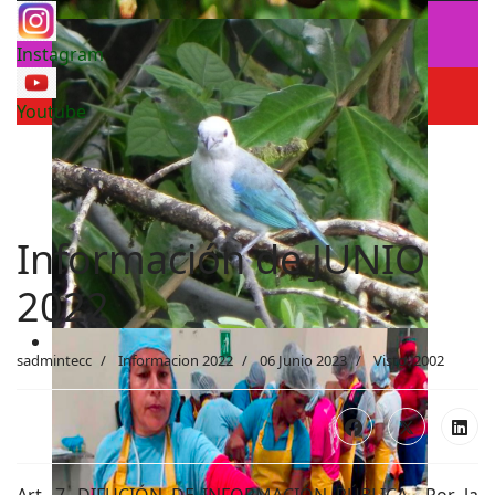
Instagram
Youtube
Información de JUNIO
2022
sadmintecc
Informacion 2022
06 Junio 2023
Visto: 2002
Art. 7. DIFUCIÓN DE INFORMACIÓN PÚBLICA.- Por la