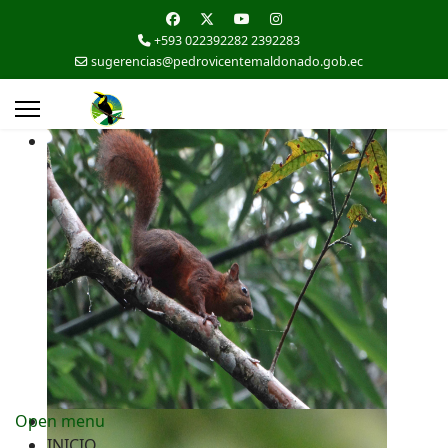
+593 022392282 2392283
sugerencias@pedrovicentemaldonado.gob.ec
Open menu
INICIO