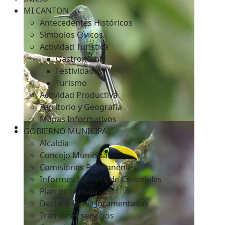
MI CANTON
Antecedentes Históricos
Simbolos Cívicos
c
Actividad Turística
Gastronomía
Festividades
Turismo
Actividad Productiva
Territorio y Geografía
Mapas Informativos
GOBIERNO MUNICIPAL
Alcaldia
Concejo Municipal
Comisiones Permanentes
Informes Labores de Concejales
Plan de trabajo
Declaraciones Juramentadas
Tramites y servicios