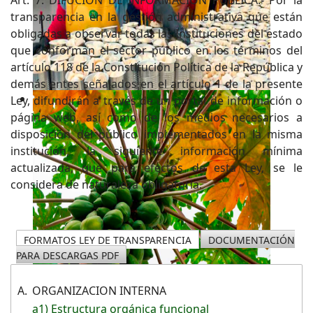
transparencia en la gestión administrativa que están
obligadas a observar todas las Instituciones del estado
que conforman el sector público en los términos del
artículo 118 de la Constitución Política de la República y
demás entes señalados en el artículo 1 de la presente
Ley, difundirán a través de un portal de información o
página web, así como de los medios necesarios a
disposición del público implementados en la misma
institución, la siguiente información mínima
actualizada, que para efectos de esta Ley, se le
considera de naturaleza obligatoria.
FORMATOS LEY DE TRANSPARENCIA
DOCUMENTACIÓN
PARA DESCARGAS PDF
A.
ORGANIZACION INTERNA
a1) Estructura orgánica funcional