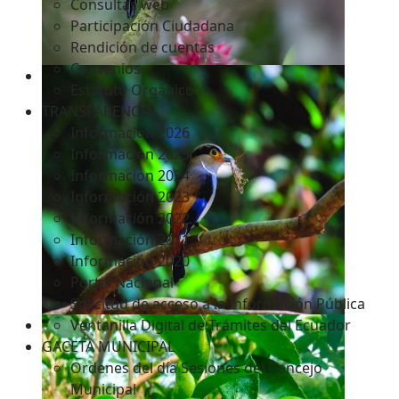
Consultas web
Participación Ciudadana
Rendición de cuentas
Convenios
Estatuto Orgánico
TRANSPARENCIA
Informacion 2026
Informacion 2025
Informacion 2024
Información 2023
Información 2022
Información 2021
Información 2020
Portal Nacional
Solicitud de acceso a la Información Pública
Ventanilla Digital de Trámites del Ecuador
GACETA MUNICIPAL
Ordenes del día Sesiones del Concejo
Municipal