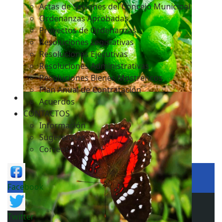
Actas de Sesiones del Concejo Municipal
Ordenanzas Aprobadas
Proyectos de Ordenanzas
Resoluciones Legislativas
Resoluciones Ejecutivas
Resoluciones Administrativas
Resoluciones Bienes Mostrencos
Plan Anual de Contratación
Acuerdos
CONTACTOS
Información
Sugerencias
Correos
Facebook
Twitter