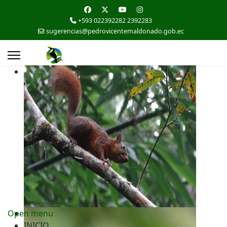
+593 022392282 2392283
sugerencias@pedrovicentemaldonado.gob.ec
Open menu
INICIO