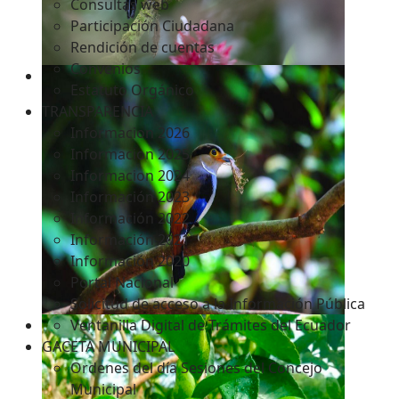
Consultas web
Participación Ciudadana
Rendición de cuentas
Convenios
Estatuto Orgánico
TRANSPARENCIA
Informacion 2026
Informacion 2025
Informacion 2024
Información 2023
Información 2022
Información 2021
Información 2020
Portal Nacional
Solicitud de acceso a la Información Pública
Ventanilla Digital de Trámites del Ecuador
GACETA MUNICIPAL
Ordenes del día Sesiones del Concejo
Municipal