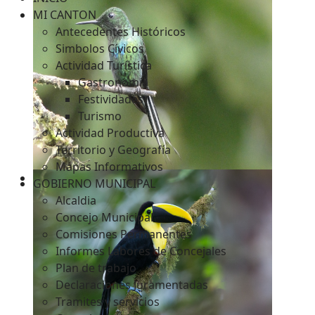
MI CANTON
Antecedentes Históricos
Simbolos Cívicos
c
Actividad Turística
Gastronomía
Festividades
Turismo
Actividad Productiva
Territorio y Geografía
Mapas Informativos
GOBIERNO MUNICIPAL
Alcaldia
Concejo Municipal
Comisiones Permanentes
Informes Labores de Concejales
Plan de trabajo
Declaraciones Juramentadas
Tramites y servicios