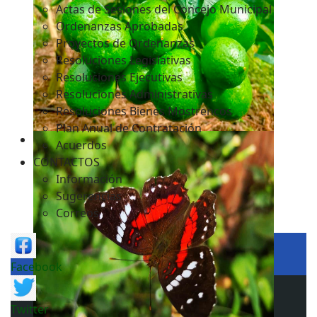
Actas de Sesiones del Concejo Municipal
Ordenanzas Aprobadas
Proyectos de Ordenanzas
Resoluciones Legislativas
Resoluciones Ejecutivas
Resoluciones Administrativas
Resoluciones Bienes Mostrencos
Plan Anual de Contratación
Acuerdos
CONTACTOS
Información
Sugerencias
Correos
Facebook
Twitter