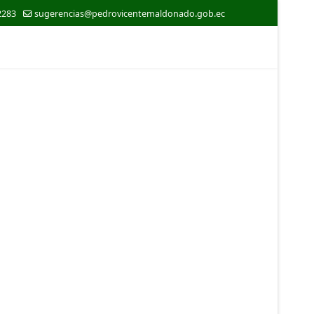
2283
sugerencias@pedrovicentemaldonado.gob.ec