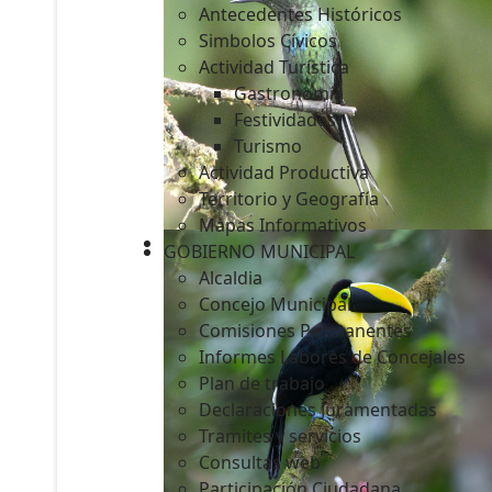
Antecedentes Históricos
Simbolos Cívicos
Actividad Turística
Gastronomía
c
Festividades
Turismo
Actividad Productiva
Territorio y Geografía
Mapas Informativos
GOBIERNO MUNICIPAL
Alcaldia
Concejo Municipal
Comisiones Permanentes
Informes Labores de Concejales
Plan de trabajo
Declaraciones Juramentadas
Tramites y servicios
Consultas web
Participación Ciudadana