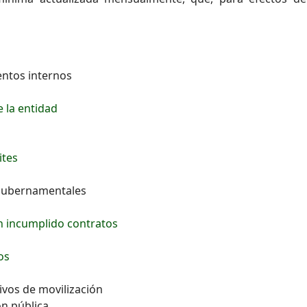
entos internos
e la entidad
ites
y gubernamentales
n incumplido contratos
os
tivos de movilización
ón pública