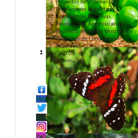
Proyectos de Ordenanzas
Resoluciones Legislativas
Resoluciones Ejecutivas
Resoluciones Administrativas
Resoluciones Bienes Mostrencos
Plan Anual de Contratación
Acuerdos
CONTACTOS
Información
Sugerencias
Correos
Facebook
Twitter
Instagram