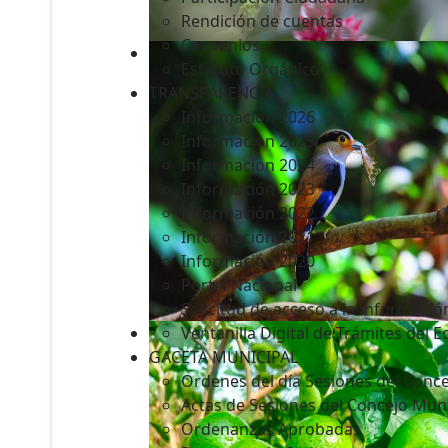
Rendición de cuentas
Convenios
Estatuto Orgánico
TRANSPARENCIA
Informacion 2026
Informacion 2025
Informacion 2024
Información 2023
Información 2022
Información 2021
Información 2020
Portal Nacional
Solicitud de acceso a la Informació
Ventanilla Digital de Trámites del 
GACETA MUNICIPAL
Ordenes del día Sesiones del Conce
Actas de Sesiones del Concejo Muni
Ordenanzas Aprobadas