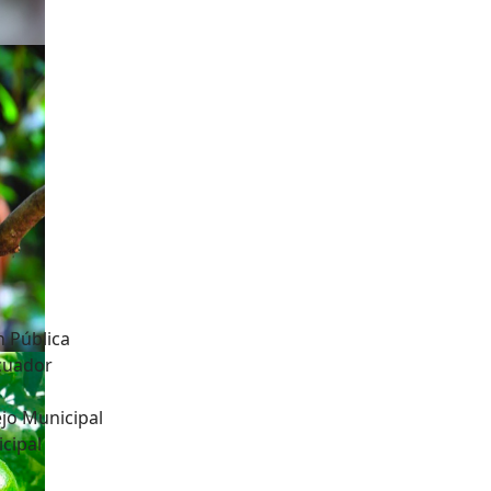
n Pública
Ecuador
jo Municipal
cipal