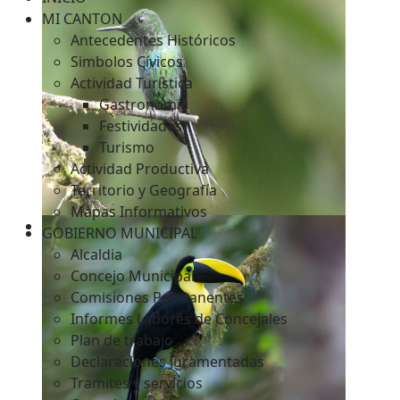
MI CANTON
Antecedentes Históricos
Simbolos Cívicos
c
Actividad Turística
Gastronomía
Festividades
Turismo
Actividad Productiva
Territorio y Geografía
Mapas Informativos
GOBIERNO MUNICIPAL
Alcaldia
Concejo Municipal
Comisiones Permanentes
Informes Labores de Concejales
Plan de trabajo
Declaraciones Juramentadas
Tramites y servicios