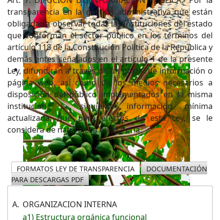
transparencia en la gestión administrativa que están
obligadas a observar todas las Instituciones del estado
que conforman el sector público en los términos del
artículo 118 de la Constitución Política de la República y
demás entes señalados en el artículo 1 de la presente
Ley, difundirán a través de un portal de información o
página web, así como de los medios necesarios a
disposición del público implementados en la misma
institución, la siguiente información mínima
actualizada, que para efectos de esta Ley, se le
considera de naturaleza obligatoria.
FORMATOS LEY DE TRANSPARENCIA
DOCUMENTACIÓN
PARA DESCARGAS PDF
A.
ORGANIZACION INTERNA
a1) Estructura orgánica funcional