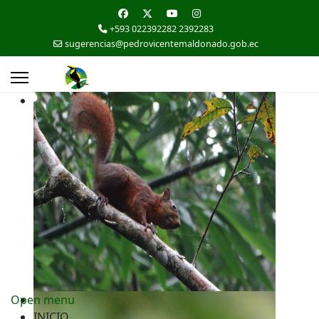
+593 022392282 2392283
sugerencias@pedrovicentemaldonado.gob.ec
Open menu
INICIO