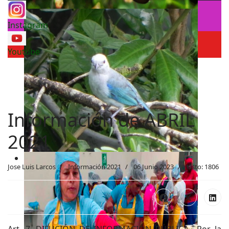
Instagram
Youtube
Información de ABRIL
2021
Jose Luis Larcos
Información 2021
06 Junio 2023
Visto: 1806
Art. 7. DIFUCIÓN DE INFORMACIÓN PÚBLICA.- Por la