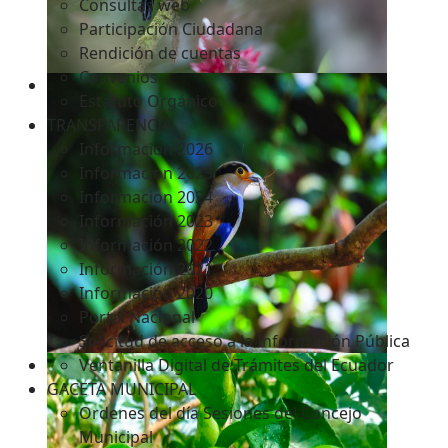
Consultas web
Participación Ciudadana
Rendición de cuentas
Convenios
Estatuto Orgánico
TRANSPARENCIA
Informacion 2026
Informacion 2025
Informacion 2024
Información 2023
Información 2022
Información 2021
Información 2020
Portal Nacional
Solicitud de acceso a la Información Pública
Ventanilla Digital de Trámites del Ecuador
GACETA MUNICIPAL
Ordenes del día Sesiones del Concejo
Municipal