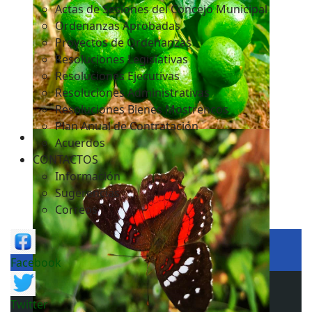
Actas de Sesiones del Concejo Municipal
Ordenanzas Aprobadas
Proyectos de Ordenanzas
Resoluciones Legislativas
Resoluciones Ejecutivas
Resoluciones Administrativas
Resoluciones Bienes Mostrencos
Plan Anual de Contratación
Acuerdos
CONTACTOS
Información
Sugerencias
Correos
Facebook
Twitter