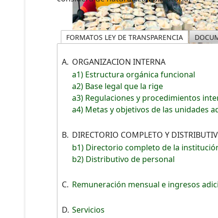
FORMATOS LEY DE TRANSPARENCIA
DOCUM
A.
ORGANIZACION INTERNA
a1) Estructura orgánica funcional
a2) Base legal que la rige
a3) Regulaciones y procedimientos int
a4) Metas y objetivos de las unidades a
B.
DIRECTORIO COMPLETO Y DISTRIBUTI
b1) Directorio completo de la institució
b2) Distributivo de personal
C.
Remuneración mensual e ingresos adic
D.
Servicios