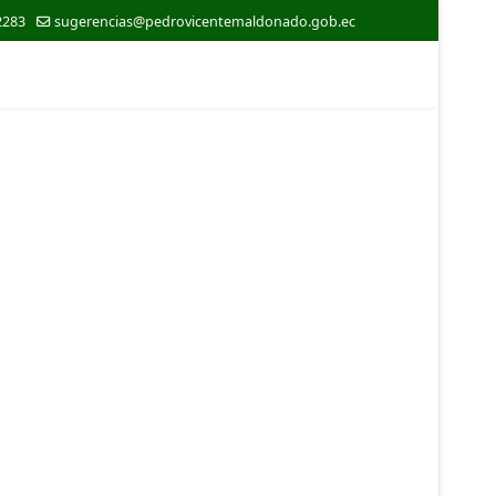
2283
sugerencias@pedrovicentemaldonado.gob.ec