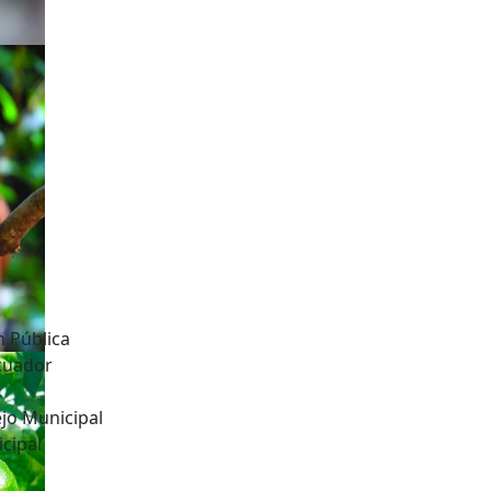
n Pública
Ecuador
jo Municipal
cipal