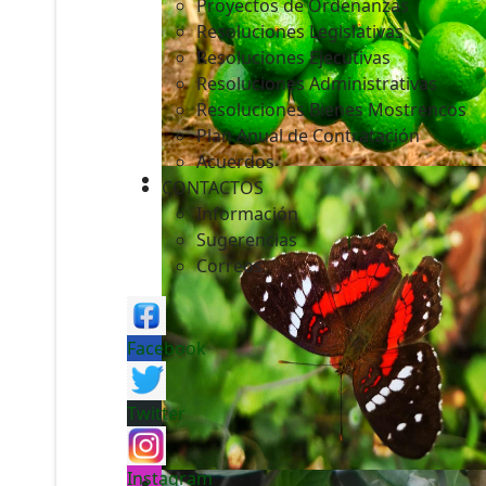
Proyectos de Ordenanzas
Resoluciones Legislativas
Resoluciones Ejecutivas
Resoluciones Administrativas
Resoluciones Bienes Mostrencos
Plan Anual de Contratación
Acuerdos
CONTACTOS
Información
Sugerencias
Correos
Facebook
Twitter
Instagram