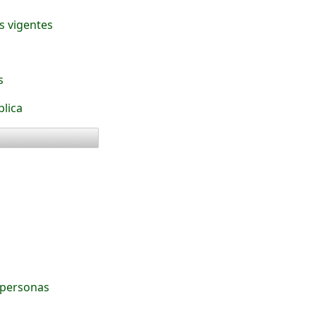
s vigentes
s
blica
 personas