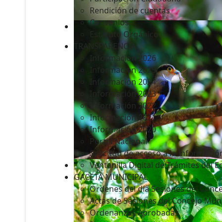
Rendición de cuentas
Convenios
Estatuto Orgánico
TRANSPARENCIA
Informacion 2026
Informacion 2025
Informacion 2024
Información 2023
Información 2022
Información 2021
Información 2020
Portal Nacional
Solicitud de acceso a la Informació
Ventanilla Digital de Trámites del 
GACETA MUNICIPAL
Ordenes del día Sesiones del Conce
Actas de Sesiones del Concejo Muni
Ordenanzas Aprobadas