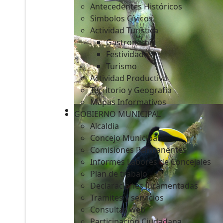
Antecedentes Históricos
Simbolos Cívicos
Actividad Turística
Gastronomía
c
Festividades
Turismo
Actividad Productiva
Territorio y Geografía
Mapas Informativos
GOBIERNO MUNICIPAL
Alcaldia
Concejo Municipal
Comisiones Permanentes
Informes Labores de Concejales
Plan de trabajo
Declaraciones Juramentadas
Tramites y servicios
Consultas web
Participación Ciudadana