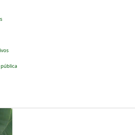
os
tivos
 pública