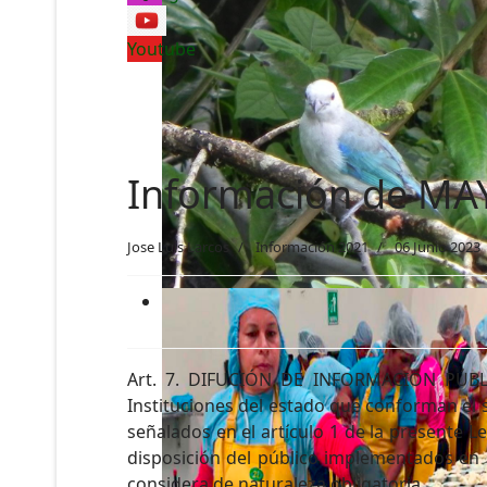
Youtube
Información de MA
Jose Luis Larcos
Información 2021
06 Junio 2023
Art. 7. DIFUCIÓN DE INFORMACIÓN PÚBLICA
Instituciones del estado que conforman el s
señalados en el artículo 1 de la presente 
disposición del público implementados en l
considera de naturaleza obligatoria.