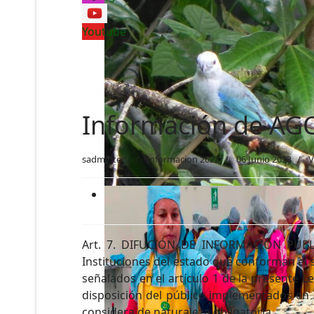
Youtube
Información de AG
sadmintecc
Informacion 2022
06 Junio 2023
V
Art. 7. DIFUCIÓN DE INFORMACIÓN PÚBLICA
Instituciones del estado que conforman el s
señalados en el artículo 1 de la presente 
disposición del público implementados en l
considera de naturaleza obligatoria.