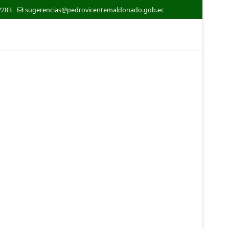
2283
sugerencias@pedrovicentemaldonado.gob.ec