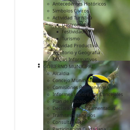
Antecedentes Históricos
Simbolos Cívicos
Actividad Turística
Gastronomía
c
Festividades
Turismo
Actividad Productiva
Territorio y Geografía
Mapas Informativos
GOBIERNO MUNICIPAL
Alcaldia
Concejo Municipal
Comisiones Permanentes
Informes Labores de Concejales
Plan de trabajo
Declaraciones Juramentadas
Tramites y servicios
Consultas web
Participación Ciudadana