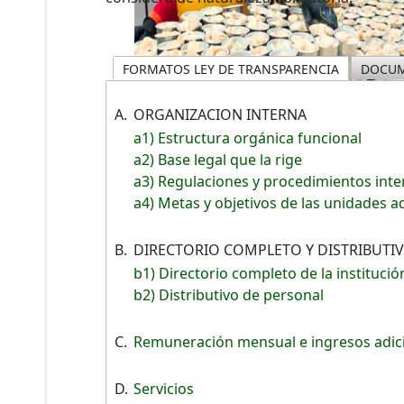
FORMATOS LEY DE TRANSPARENCIA
DOCUM
A.
ORGANIZACION INTERNA
a1) Estructura orgánica funcional
a2) Base legal que la rige
a3) Regulaciones y procedimientos int
a4) Metas y objetivos de las unidades a
B.
DIRECTORIO COMPLETO Y DISTRIBUTI
b1) Directorio completo de la institució
b2) Distributivo de personal
C.
Remuneración mensual e ingresos adic
D.
Servicios