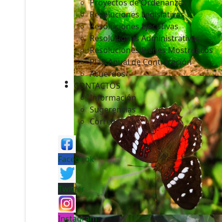
Proyectos de Ordenanzas
Resoluciones Legislativas
Resoluciones Ejecutivas
Resoluciones Administrativas
Resoluciones Bienes Mostrencos
Plan Anual de Contratación
Acuerdos
CONTACTOS
Información
Sugerencias
Correos
Facebook
Twitter
Instagram