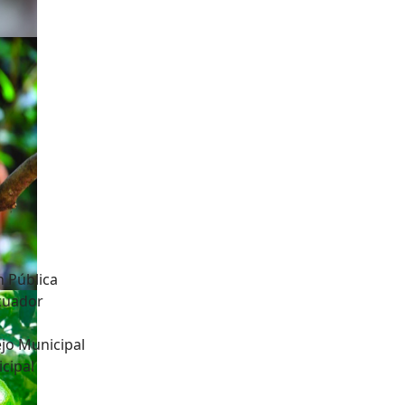
n Pública
Ecuador
jo Municipal
cipal