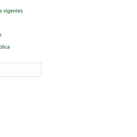
s vigentes
s
blica
s