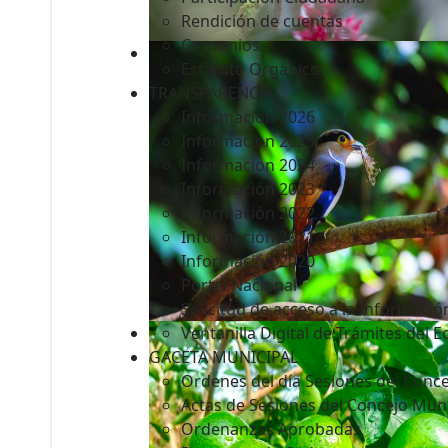
Rendición de cuentas
Convenios
Estatuto Orgánico
TRANSPARENCIA
Informacion 2026
Informacion 2025
Informacion 2024
Información 2023
Información 2022
Información 2021
Información 2020
Portal Nacional
Solicitud de acceso a la Informació
Ventanilla Digital de Trámites del 
GACETA MUNICIPAL
Ordenes del día Sesiones del Conce
Actas de Sesiones del Concejo Muni
Ordenanzas Aprobadas