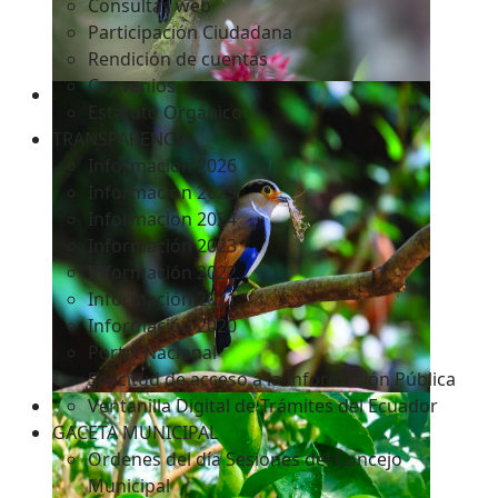
Consultas web
Participación Ciudadana
Rendición de cuentas
Convenios
Estatuto Orgánico
TRANSPARENCIA
Informacion 2026
Informacion 2025
Informacion 2024
Información 2023
Información 2022
Información 2021
Información 2020
Portal Nacional
Solicitud de acceso a la Información Pública
Ventanilla Digital de Trámites del Ecuador
GACETA MUNICIPAL
Ordenes del día Sesiones del Concejo
Municipal