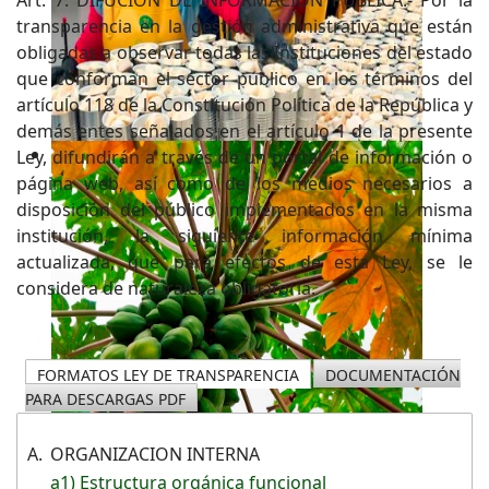
transparencia en la gestión administrativa que están
obligadas a observar todas las Instituciones del estado
que conforman el sector público en los términos del
artículo 118 de la Constitución Política de la República y
demás entes señalados en el artículo 1 de la presente
Ley, difundirán a través de un portal de información o
página web, así como de los medios necesarios a
disposición del público implementados en la misma
institución, la siguiente información mínima
actualizada, que para efectos de esta Ley, se le
considera de naturaleza obligatoria.
FORMATOS LEY DE TRANSPARENCIA
DOCUMENTACIÓN
PARA DESCARGAS PDF
A.
ORGANIZACION INTERNA
a1) Estructura orgánica funcional