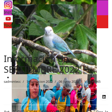
Instagram
Youtube
Información de
SEPTIEMBRE 2022
sadmintecc
Informacion 2022
06 Junio 2023
Visto: 1965
Art. 7. DIFUCIÓN DE INFORMACIÓN PÚBLICA.- Por la