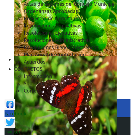
Actas de Sesiones del Concejo Municipal
Ordenanzas Aprobadas
Proyectos de Ordenanzas
Resoluciones Legislativas
Resoluciones Ejecutivas
Resoluciones Administrativas
Resoluciones Bienes Mostrencos
Plan Anual de Contratación
Acuerdos
CONTACTOS
Información
Sugerencias
Correos
Facebook
Twitter