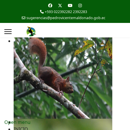
+593 022392282 2392283
sugerencias@pedrovicentemaldonado.gob.ec
Open menu
INICIO