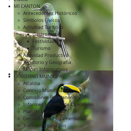
MI CANTON
Antecedentes Históricos
Simbolos Cívicos
c
Actividad Turística
Gastronomía
Festividades
Turismo
Actividad Productiva
Territorio y Geografía
Mapas Informativos
GOBIERNO MUNICIPAL
Alcaldia
Concejo Municipal
Comisiones Permanentes
Informes Labores de Concejales
Plan de trabajo
Declaraciones Juramentadas
Tramites y servicios