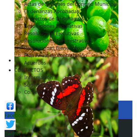
Actas de Sesiones del Concejo Municipal
Ordenanzas Aprobadas
Proyectos de Ordenanzas
Resoluciones Legislativas
Resoluciones Ejecutivas
Resoluciones Administrativas
Resoluciones Bienes Mostrencos
Plan Anual de Contratación
Acuerdos
CONTACTOS
Información
Sugerencias
Correos
Facebook
Twitter