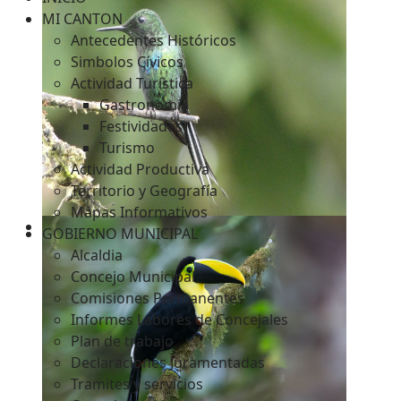
MI CANTON
Antecedentes Históricos
Simbolos Cívicos
c
Actividad Turística
Gastronomía
Festividades
Turismo
Actividad Productiva
Territorio y Geografía
Mapas Informativos
GOBIERNO MUNICIPAL
Alcaldia
Concejo Municipal
Comisiones Permanentes
Informes Labores de Concejales
Plan de trabajo
Declaraciones Juramentadas
Tramites y servicios