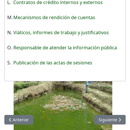
L.
Contratos de crédito internos y externos
M.
Mecanismos de rendición de cuentas
N.
Viáticos, informes de trabajo y justificativos
O.
Responsable de atender la información pública
S.
Publicación de las actas de sesiones
Artículo anterior: Información de NOVIEMBRE 2022
Artículo siguie
Anterior
Siguiente