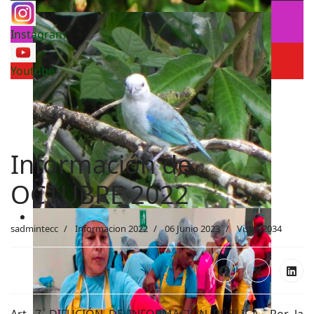
Instagram
Youtube
Información de
OCTUBRE 2022
sadmintecc
Informacion 2022
06 Junio 2023
Visto: 2034
Art. 7. DIFUCIÓN DE INFORMACIÓN PÚBLICA.- Por la