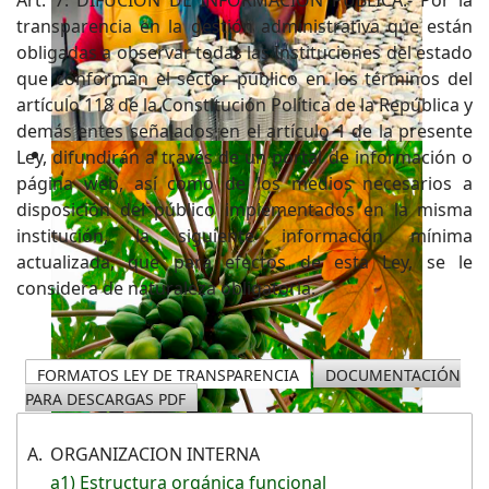
transparencia en la gestión administrativa que están
obligadas a observar todas las Instituciones del estado
que conforman el sector público en los términos del
artículo 118 de la Constitución Política de la República y
demás entes señalados en el artículo 1 de la presente
Ley, difundirán a través de un portal de información o
página web, así como de los medios necesarios a
disposición del público implementados en la misma
institución, la siguiente información mínima
actualizada, que para efectos de esta Ley, se le
considera de naturaleza obligatoria.
FORMATOS LEY DE TRANSPARENCIA
DOCUMENTACIÓN
PARA DESCARGAS PDF
A.
ORGANIZACION INTERNA
a1) Estructura orgánica funcional