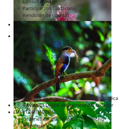
Consultas web
Participación Ciudadana
Rendición de cuentas
Convenios
Estatuto Orgánico
TRANSPARENCIA
Informacion 2026
Informacion 2025
Informacion 2024
Información 2023
Información 2022
Información 2021
Información 2020
Portal Nacional
Solicitud de acceso a la Información Pública
Ventanilla Digital de Trámites del Ecuador
GACETA MUNICIPAL
Ordenes del día Sesiones del Concejo
Municipal